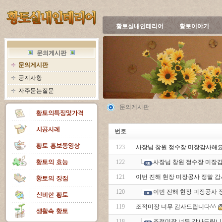
황토실내인테리어
황토이야기
문의게시판
문의게시판
공지사항
자주묻는질문
문의게시판
번호
123
사장님 창원 정수장 미장감사해
122
사장님 창원 정수장 미장
121
이번 진해 현장 미장공사 정말 
120
이번 진해 현장 미장공사
119
조적미장 너무 감사드립니다^^
118
조적미장 너무 감사드립니