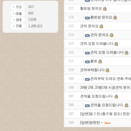
413
117
황토방 문의요
841
116
황토방 문의요
5,039
1,269,422
115
견적 문의요
114
견적 문의요
113
견적 요청 드려봅니다
112
견적 요청 드려봅니다
111
황토
110
견적부탁합니다
109
견적부탁 드려요 전화 주
108
20평 2채 ,35평1채 시공견적 문의
107
견적을 요청드립니다.
106
견적을 요청드립니다.
105
[답변]방 2 칸 (총 8 평 정도) 
104
[답변]방한칸 ~