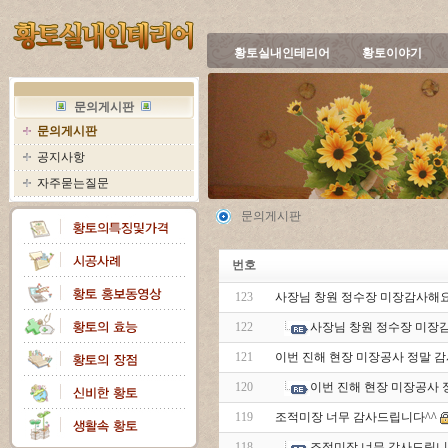
황토실내인테리어
황토이야기
문의게시판
문의게시판
공지사항
자주묻는질문
문의게시판
번호
123
사장님 창원 정수장 미장감사해
122
사장님 창원 정수장 미장
121
이번 진해 현장 미장공사 정말 
120
이번 진해 현장 미장공사
119
조적미장 너무 감사드립니다^^
118
조적미장 너무 감사드립니