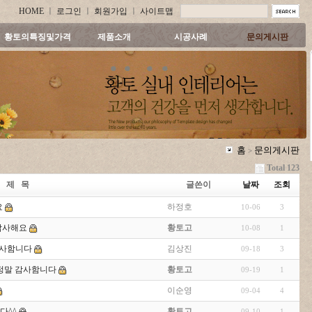
HOME
ㅣ
로그인
ㅣ
회원가입
ㅣ
사이트맵
황토의특징및가격
제품소개
시공사례
문의게시판
홈
문의게시판
>
Total 123
제 목
글쓴이
날짜
조회
요
하정호
10-06
3
감사해요
황토고
10-08
1
감사함니다
김상진
09-18
3
 정말 감사함니다
황토고
09-19
1
이순영
09-04
4
다^^
황토고
09-10
1