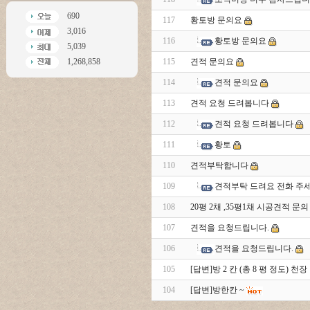
690
117
황토방 문의요
3,016
116
황토방 문의요
5,039
1,268,858
115
견적 문의요
114
견적 문의요
113
견적 요청 드려봅니다
112
견적 요청 드려봅니다
111
황토
110
견적부탁합니다
109
견적부탁 드려요 전화 주
108
20평 2채 ,35평1채 시공견적 문의
107
견적을 요청드립니다.
106
견적을 요청드립니다.
105
[답변]방 2 칸 (총 8 평 정도) 
104
[답변]방한칸 ~