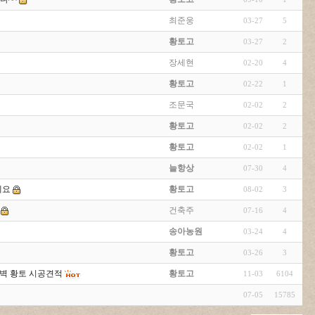
최준웅
03-27
5
황토고
03-27
2
장세현
02-20
4
황토고
02-22
1
조문국
02-02
2
황토고
02-02
2
황토고
02-02
1
늘항상
07-30
4
세요
황토고
08-02
3
건축주
07-16
4
송아농원
03-24
4
황토고
03-26
3
천장 벽 황토 시공견적
황토고
11-03
6104
07-05
15785