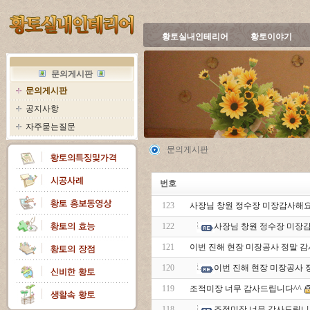
황토실내인테리어
황토이야기
문의게시판
문의게시판
공지사항
자주묻는질문
문의게시판
번호
123
사장님 창원 정수장 미장감사해
122
사장님 창원 정수장 미장
121
이번 진해 현장 미장공사 정말 
120
이번 진해 현장 미장공사
119
조적미장 너무 감사드립니다^^
118
조적미장 너무 감사드립니