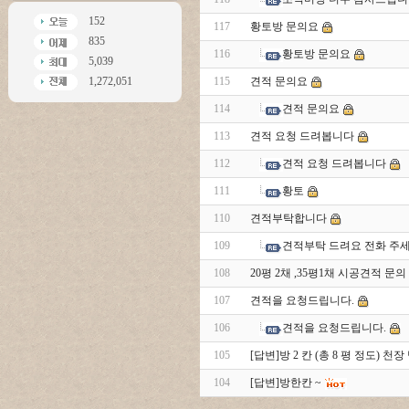
152
117
황토방 문의요
835
116
황토방 문의요
5,039
1,272,051
115
견적 문의요
114
견적 문의요
113
견적 요청 드려봅니다
112
견적 요청 드려봅니다
111
황토
110
견적부탁합니다
109
견적부탁 드려요 전화 주
108
20평 2채 ,35평1채 시공견적 문의
107
견적을 요청드립니다.
106
견적을 요청드립니다.
105
[답변]방 2 칸 (총 8 평 정도) 
104
[답변]방한칸 ~