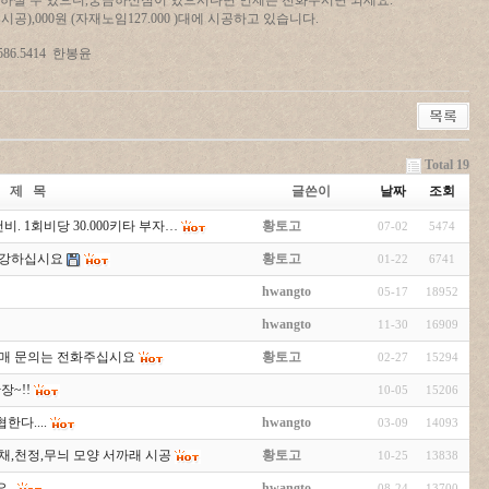
 하실 수 있으니,궁금하신점이 있으시다면 언제든 전화주시면 되세요.
시공),000원 (자재노임127.000 )대에 시공하고 있습니다.
414 한봉윤
Total 19
제 목
글쓴이
날짜
조회
비. 1회비당 30.000키타 부자…
황토고
07-02
5474
두건강하십시요
황토고
01-22
6741
hwangto
05-17
18952
hwangto
11-30
16909
구매 문의는 전화주십시요
황토고
02-27
15294
~!!
10-05
15206
한다....
hwangto
03-09
14093
채,천정,무늬 모양 서까래 시공
황토고
10-25
13838
..
hwangto
08-24
13700