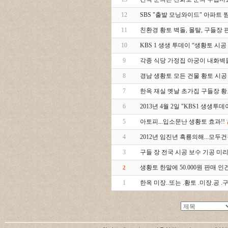
12
SBS "출발 모닝와이드" 아파트 
11
친환경 황토 벽돌, 몰탈, 구들장 판매
10
KBS 1 생생 투데이 “생황토 시공
9
각종 식당 가정집 아궁이 내화벽
8
경남 생황토 모든 건물 황토 시공
7
한옥 재실 옛날 초가집 구들장 
6
2013년 4월 2일 "KBS1 생생투데
5
아토피...입소문난 생황토 효과!!
4
2012년 임진년 흑룡의해...모
3
구들 장 전국 시공 보수 기공 미리
생황토 한말에 50.000원 판매 인건
2
1
한옥 미장..또는 .황토 .미장.공 