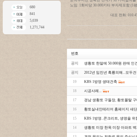
문의주시면 정확한 견적가 와 가격협의를
노임: 1회비당 30.000키타 부자제포함 (1평
680
841
대표 전화: 010.4586.5
5,039
1,271,744
번호
공지
생황토 한말에 50.000원 판매 인건
공지
2012년 임진년 흑룡의해...모
19
KBS 1방영 생태건축
18
시공사례...
17
경남 생황토 구들장, 황토몰탈 
16
황토실내인테리어 홈페이지 새단장
15
KBS 1방영..콘크리트, 생명을 위협
14
생황토 미장 한옥 미장 아파트 벽
13
견적 문의는 전화로 문의 주십시요