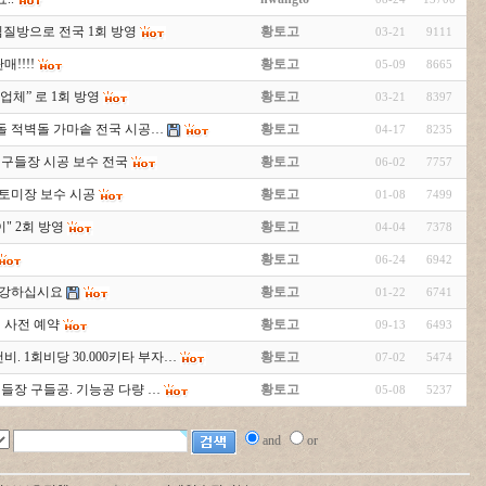
찜질방으로 전국 1회 방영
황토고
03-21
9111
!!!!
황토고
05-09
8665
 업체” 로 1회 방영
황토고
03-21
8397
돌 적벽돌 가마솥 전국 시공…
황토고
04-17
8235
 구들장 시공 보수 전국
황토고
06-02
7757
황토미장 보수 시공
황토고
01-08
7499
이" 2회 방영
황토고
04-04
7378
황토고
06-24
6942
두건강하십시요
황토고
01-22
6741
 사전 예약
황토고
09-13
6493
비. 1회비당 30.000키타 부자…
황토고
07-02
5474
.구들장 구들공. 기능공 다량 …
황토고
05-08
5237
and
or