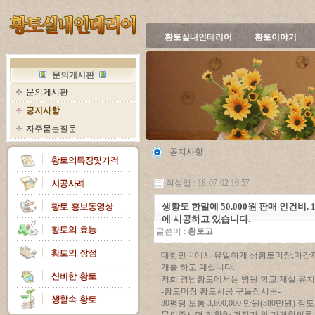
황토실내인테리어
황토이야기
문의게시판
문의게시판
공지사항
자주묻는질문
공지사항
작성일 : 18-07-02 16:57
생황토 한말에 50.000원 판매 인건비. 
에 시공하고 있습니다.
글쓴이 :
황토고
대한민국에서 유일하게 생황토미장,마감재
개를 하고 계십니다.
저희 경남황토에서는 병원,학교,재실,유치
-황토미장 황토시공 구들장시공-
30평당 보통 3,800,000 만원(380만원)