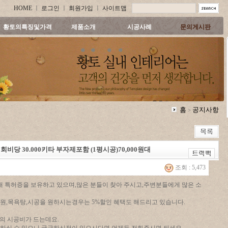
HOME
ㅣ
로그인
ㅣ
회원가입
ㅣ
사이트맵
황토의특징및가격
제품소개
시공사례
문의게시판
홈
공지사항
>
1회비당 30.000키타 부자제포함 (1평시공)70,000원대
조회 : 5,473
 특허증을 보유하고 있으며,많은 분들이 찾아 주시고,주변분들에게 많은 소
원,목욕탕,시공을 원하시는경우는 5%할인 혜택도 해드리고 있습니다.
 정도의 시공비가 드는데요.