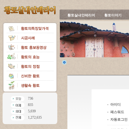
황토실내인테리어
황토이야기
736
아이디
835
5,039
패스워드
1,272,635
자동로그인