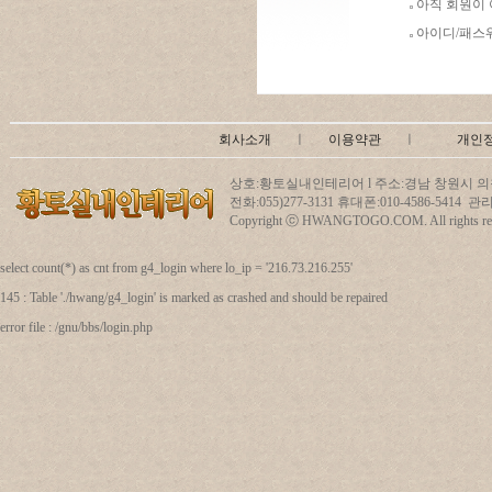
아직 회원이
아이디/패스
회사소개
ㅣ
이용약관
ㅣ
개인
상호:황토실내인테리어 l 주소:경남 창원시 의창
전화:055)277-3131 휴대폰:010-4586-5414
Copyright ⓒ HWANGTOGO.COM. All rights res
select count(*) as cnt from g4_login where lo_ip = '216.73.216.255'
145 : Table './hwang/g4_login' is marked as crashed and should be repaired
error file : /gnu/bbs/login.php