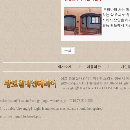
우리나라 차는 황
차는 약 효과로 유
사에서 요양을 하게
렇듯 황토에서 자
회사소개
ㅣ
이용약관
ㅣ
개인
상호:황토실내인테리어 l 주소:경남 창원시 의창
전화:055)277-3131 휴대폰:010-4586-5414
Copyright ⓒ HWANGTOGO.COM. All rights res
select count(*) as cnt from g4_login where lo_ip = '216.73.216.136'
145 : Table './hwang/g4_login' is marked as crashed and should be repaired
error file : /gnu/bbs/board.php