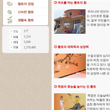
◎ 적조를 막는 황토의 힘
우리나라 연안의 
는 신비로운 힘을 
며, 일부 어민들이
기 위해 양식장 부
177
1,214
5,039
◎ 황토의 제독력과 성장력
1,270,400
수질오염의 심각성
강과 하천 오염의 
을 가지고 있다.
치료하면 죽어가는
의 성장에 나쁜 요
◎ 죽염의 효능을 높이는 진 황토
죽염은 오늘날에도
켜주는 탁월한 효능
급한 환자에게 먹게
가정에서 생긴 사