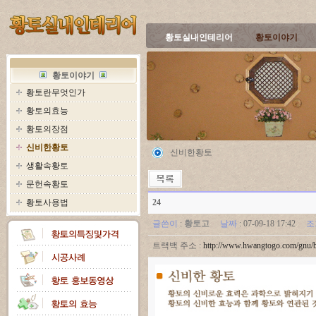
황토실내인테리어
황토이야기
황토이야기
황토란무엇인가
황토의효능
황토의장점
신비한황토
신비한황토
생활속황토
문헌속황토
황토사용법
24
글쓴이
:
황토고
날짜
: 07-09-18 17:42
조
트랙백 주소 :
http://www.hwangtogo.com/gnu/b