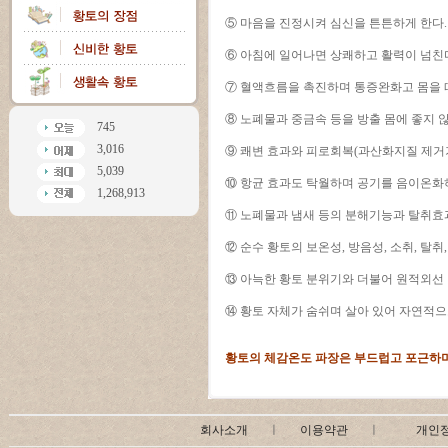
⑤ 마음을 진정시켜 심신을 튼튼하게 한다.
⑥ 아침에 일어나면 상쾌하고 활력이 넘친
⑦ 혈액흐름을 촉진하며 통증완화고 몸을 
⑧ 노폐물과 중금속 등을 방출 몸에 좋지 
745
3,016
⑨ 쾌변 효과와 피로회복(과산화지질 제거
5,039
⑩ 항균 효과도 탁월하며 공기를 음이온화
1,268,913
⑪ 노폐물과 냄새 등의 분해기능과 탈취효
⑫ 순수 황토의 보온성, 방음성, 소취, 탈취
⑬ 아늑한 황토 분위기와 더불어 원적외선
⑭ 황토 자체가 숨쉬며 살아 있어 자연적으
황토의 체감온도 파장은 부드럽고 포근하며
회사소개
ㅣ
이용약관
ㅣ
개인