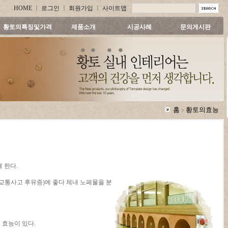
HOME
ㅣ
로그인
ㅣ
회원가입
ㅣ
사이트맵
황토의특징및가격
제품소개
시공사례
문의게시판
홈
황토의효능
>
 한다.
(교통사고 후유증)에 좋다 체내 노페물을 분
 효능이 있다.