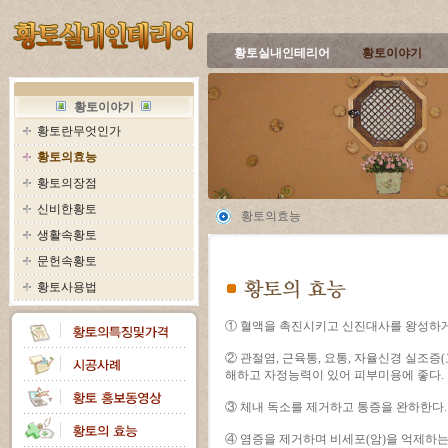
황토실내인테리어
황토이야기
황토이야기
황토란무엇인가
황토의효능
황토의장점
신비한황토
황토의효능
생활속황토
문헌속황토
황토사용법
① 혈액을 촉진시키고 신진대사를 왕성하게
② 관절염, 근육통, 요통, 자율신경 실조증
해하고 자정능력이 있어 피부미용에 좋다.
③ 체내 독소를 제거하고 통증을 완하한다.
④ 염증을 제거하며 비세포(암)을 억제하는