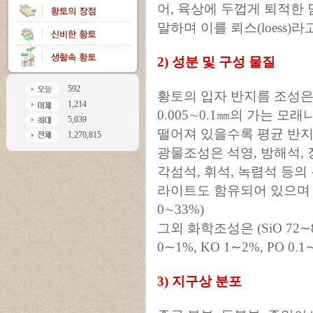
어, 육상에 두껍게 퇴적한
말하며 이를 뢰스(loess)라
2) 성분 및 구성 물질
592
황토의 입자 반지름 조성은
1,214
0.005∼0.1㎜의 가는 
5,039
떨어져 있을수록 평균 반지
1,270,815
광물조성은 석영, 방해석, 
각섬석, 휘석, 녹렴석 등
라이트도 함유되어 있으며 
0∼33%)
그외 화학조성은 (SiO 72∼82%
0∼1%, KO 1∼2%, PO 0.
3) 지구상 분포