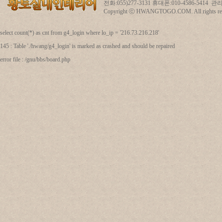
전화:055)277-3131 휴대폰:010-4586-5414
Copyright ⓒ HWANGTOGO.COM. All rights res
select count(*) as cnt from g4_login where lo_ip = '216.73.216.218'
145 : Table './hwang/g4_login' is marked as crashed and should be repaired
error file : /gnu/bbs/board.php