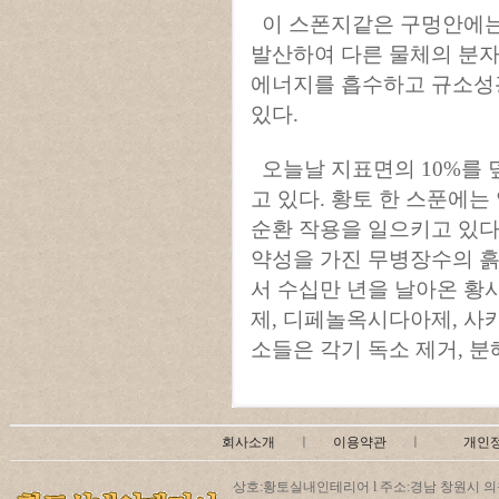
이 스폰지같은 구멍안에는
발산하여 다른 물체의 분자
에너지를 흡수하고 규소성광
있다.
오늘날 지표면의 10%를 
고 있다. 황토 한 스푼에
순환 작용을 일으키고 있다
약성을 가진 무병장수의 흙
서 수십만 년을 날아온 황
제, 디페놀옥시다아제, 사
소들은 각기 독소 제거, 분
회사소개
ㅣ
이용약관
ㅣ
개인
상호:황토실내인테리어 l 주소:경남 창원시 의창