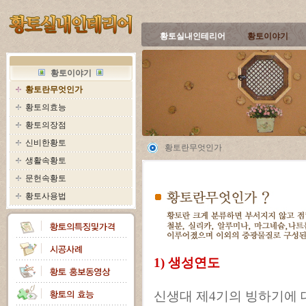
황토실내인테리어
황토이야기
황토이야기
황토란무엇인가
황토의효능
황토의장점
신비한황토
황토란무엇인가
생활속황토
문헌속황토
황토사용법
1) 생성연도
신생대 제4기의 빙하기에 