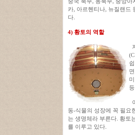
중국 북부, 동북부, 중앙아
카, 아르헨티나, 뉴질랜드 
다.
4) 황토의 역할
지
(
쉽
면
미
등
이
동-식물의 성장에 꼭 필요
는 생명체라 부른다. 황토
를 이루고 있다.