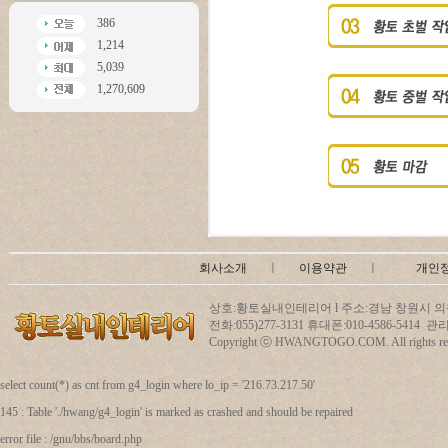
386
1,214
5,039
1,270,609
회사소개
ㅣ
이용약관
ㅣ
개인
상호:황토실내인테리어 l 주소:경남 창원시 의창
전화:055)277-3131 휴대폰:010-4586-5414
Copyright ⓒ HWANGTOGO.COM. All rights res
select count(*) as cnt from g4_login where lo_ip = '216.73.217.50'
145 : Table './hwang/g4_login' is marked as crashed and should be repaired
error file : /gnu/bbs/board.php