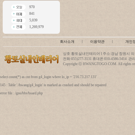
970
841
5,039
1,269,979
회사소개
ㅣ
이용약관
ㅣ
개인
상호:황토실내인테리어 l 주소:경남 창원시 의창
전화:055)277-3131 휴대폰:010-4586-5414
Copyright ⓒ HWANGTOGO.COM. All rights res
select count(*) as cnt from g4_login where lo_ip = '216.73.217.131'
145 : Table './hwang/g4_login' is marked as crashed and should be repaired
error file : /gnu/bbs/board.php