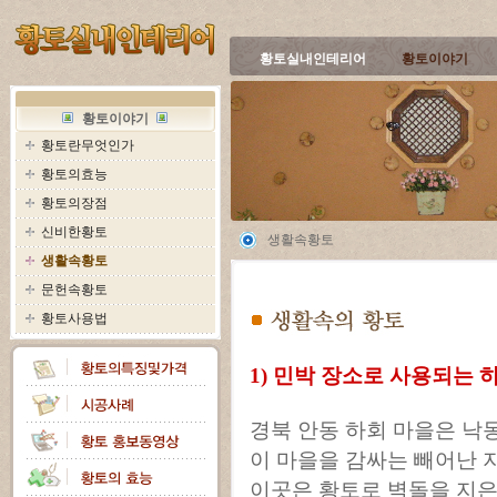
황토실내인테리어
황토이야기
황토이야기
황토란무엇인가
황토의효능
황토의장점
신비한황토
생활속황토
생활속황토
문헌속황토
황토사용법
1) 민박 장소로 사용되는 
경북 안동 하회 마을은 낙
이 마을을 감싸는 빼어난 
이곳은 황토로 벽돌을 지은