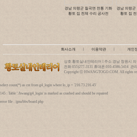
경남 의령군 칠곡면 전통 기화
경남 의령군
황토 집 전체 수리 공사전
황토 집 
회사소개
ㅣ
이용약관
ㅣ
개인
상호:황토실내인테리어 l 주소:경남 창원시 의창
전화:055)277-3131 휴대폰:010-4586-5414
Copyright ⓒ HWANGTOGO.COM. All rights res
select count(*) as cnt from g4_login where lo_ip = '216.73.216.45'
145 : Table './hwang/g4_login' is marked as crashed and should be repaired
error file : /gnu/bbs/board.php