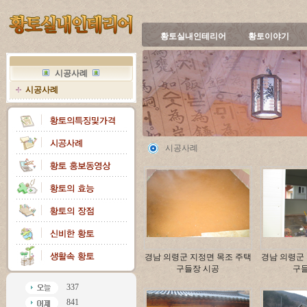
황토실내인테리어
황토이야기
시공사례
시공사례
시공사례
경남 의령군 지정면 목조 주택
경남 의령군
구들장 시공
구
337
841