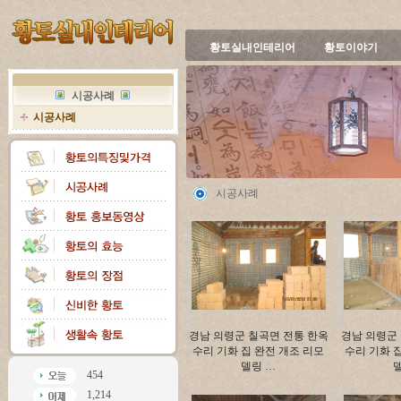
황토실내인테리어
황토이야기
시공사례
시공사례
시공사례
경남 의령군 칠곡면 전통 한옥
경남 의령군
수리 기화 집 완전 개조 리모
수리 기화 
델링 …
454
1,214