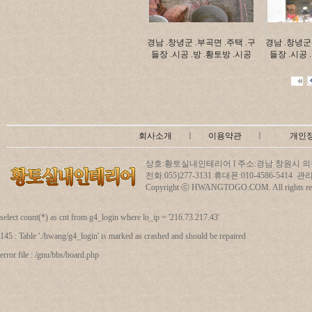
경남 .창녕군 .부곡면 .주택 .구
경남 .창녕군 
들장 .시공 .방 .황토방 .시공
들장 .시공 
회사소개
ㅣ
이용약관
ㅣ
개인
상호:황토실내인테리어 l 주소:경남 창원시 의창
전화:055)277-3131 휴대폰:010-4586-5414
Copyright ⓒ HWANGTOGO.COM. All rights res
select count(*) as cnt from g4_login where lo_ip = '216.73.217.43'
145 : Table './hwang/g4_login' is marked as crashed and should be repaired
error file : /gnu/bbs/board.php