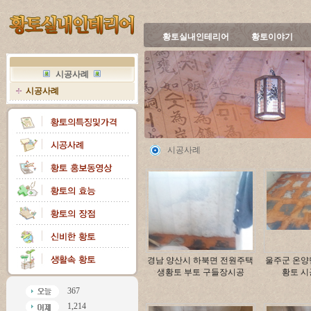
황토실내인테리어
황토이야기
시공사례
시공사례
시공사례
경남 양산시 하북면 전원주택
울주군 온양
생황토 부토 구들장시공
황토 시
367
1,214