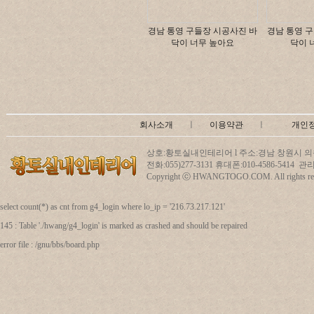
경남 통영 구들장 시공사진 바
경남 통영 
닥이 너무 높아요
닥이 
회사소개
ㅣ
이용약관
ㅣ
개인
상호:황토실내인테리어 l 주소:경남 창원시 의창
전화:055)277-3131 휴대폰:010-4586-5414
Copyright ⓒ HWANGTOGO.COM. All rights res
select count(*) as cnt from g4_login where lo_ip = '216.73.217.121'
145 : Table './hwang/g4_login' is marked as crashed and should be repaired
error file : /gnu/bbs/board.php