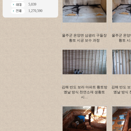
5,039
1,270,590
울주군 온양면 삼광리 구들장
울주군 온양
황토 시공 보수 과정
황토 시
김해 반도 보라 아파트 황토방
김해 반도 
옜날 방식 천연소재 생황토
옜날 방식
시…