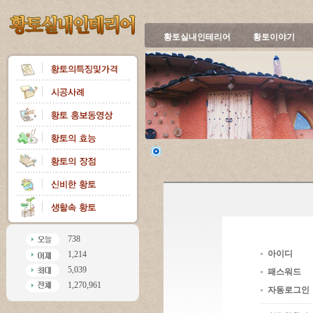
황토실내인테리어
황토이야기
738
아이디
1,214
5,039
패스워드
1,270,961
자동로그인