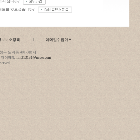
 아니십니까?
워드를 잊으셨습니까?
정보보호정책
ㅣ
이메일수집거부
구 도계동 401-3번지
 관리자이메일:
hm313131@naver.com
erved.