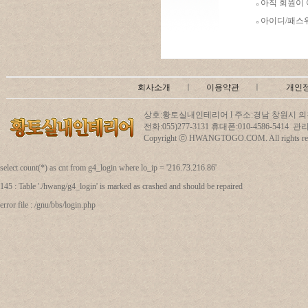
아직 회원이
아이디/패스
회사소개
ㅣ
이용약관
ㅣ
개인
상호:황토실내인테리어 l 주소:경남 창원시 의창
전화:055)277-3131 휴대폰:010-4586-5414
Copyright ⓒ HWANGTOGO.COM. All rights res
select count(*) as cnt from g4_login where lo_ip = '216.73.216.86'
145 : Table './hwang/g4_login' is marked as crashed and should be repaired
error file : /gnu/bbs/login.php