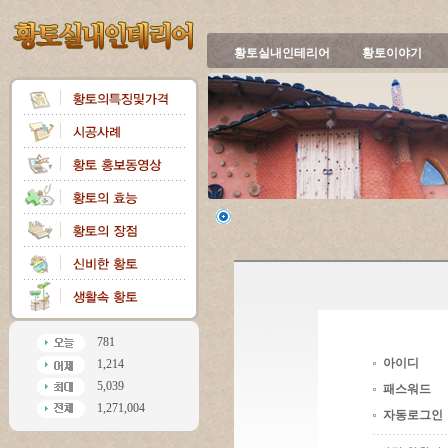
황토실내인테리어
황토이야기
781
아이디
1,214
5,039
패스워드
1,271,004
자동로그인