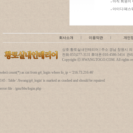
아직 회원이
아이디/패스
회사소개
ㅣ
이용약관
ㅣ
개인
상호:황토실내인테리어 l 주소:경남 창원시 의창
전화:055)277-3131 휴대폰:010-4586-5414
Copyright ⓒ HWANGTOGO.COM. All rights res
select count(*) as cnt from g4_login where lo_ip = '216.73.216.46'
145 : Table './hwang/g4_login' is marked as crashed and should be repaired
error file : /gnu/bbs/login.php