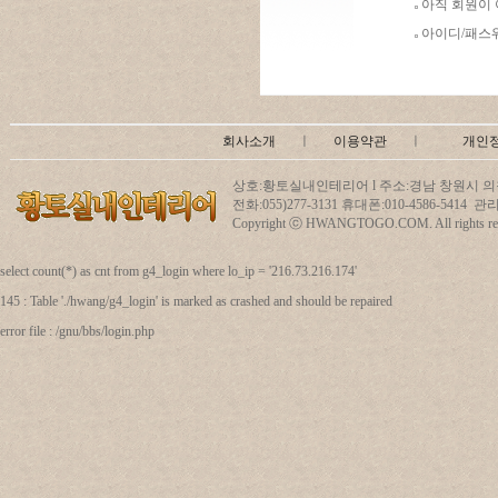
아직 회원이
아이디/패스
회사소개
ㅣ
이용약관
ㅣ
개인
상호:황토실내인테리어 l 주소:경남 창원시 의창
전화:055)277-3131 휴대폰:010-4586-5414
Copyright ⓒ HWANGTOGO.COM. All rights res
select count(*) as cnt from g4_login where lo_ip = '216.73.216.174'
145 : Table './hwang/g4_login' is marked as crashed and should be repaired
error file : /gnu/bbs/login.php