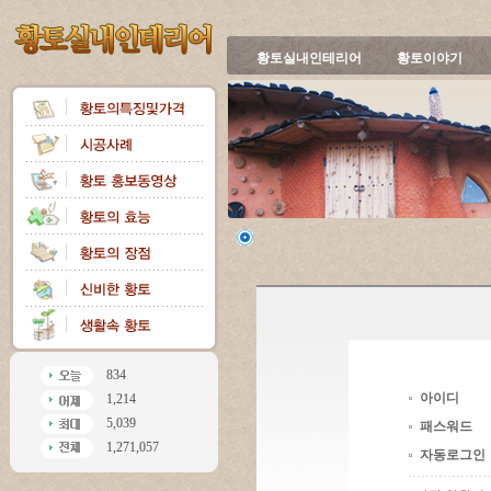
황토실내인테리어
황토이야기
834
아이디
1,214
5,039
패스워드
1,271,057
자동로그인