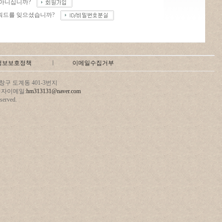
 아니십니까?
워드를 잊으셨습니까?
정보보호정책
ㅣ
이메일수집거부
구 도계동 401-3번지
 관리자이메일:
hm313131@naver.com
erved.