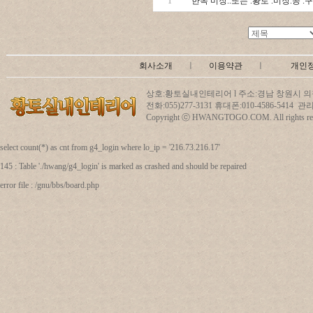
1
한옥 미장..또는 .황토 .미장.공 
회사소개
ㅣ
이용약관
ㅣ
개인
상호:황토실내인테리어 l 주소:경남 창원시 의창
전화:055)277-3131 휴대폰:010-4586-5414
Copyright ⓒ HWANGTOGO.COM. All rights res
select count(*) as cnt from g4_login where lo_ip = '216.73.216.17'
145 : Table './hwang/g4_login' is marked as crashed and should be repaired
error file : /gnu/bbs/board.php