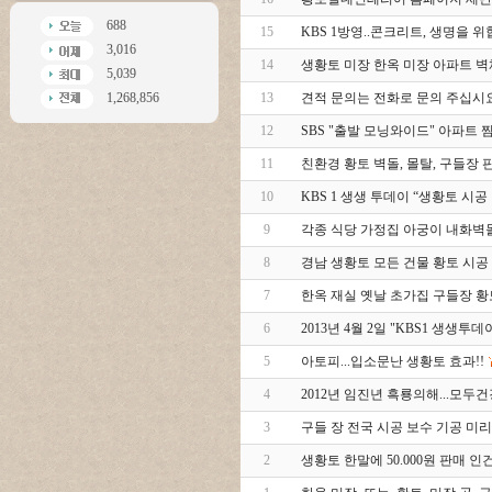
688
15
KBS 1방영..콘크리트, 생명을 위협
3,016
14
생황토 미장 한옥 미장 아파트 벽
5,039
1,268,856
13
견적 문의는 전화로 문의 주십시요
12
SBS "출발 모닝와이드" 아파트 
11
친환경 황토 벽돌, 몰탈, 구들장 판매
10
KBS 1 생생 투데이 “생황토 시공
9
각종 식당 가정집 아궁이 내화벽
8
경남 생황토 모든 건물 황토 시공
7
한옥 재실 옛날 초가집 구들장 
6
2013년 4월 2일 "KBS1 생생투데
5
아토피...입소문난 생황토 효과!!
4
2012년 임진년 흑룡의해...모
3
구들 장 전국 시공 보수 기공 미리
2
생황토 한말에 50.000원 판매 인건