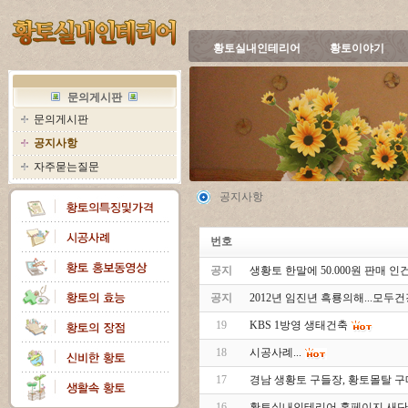
황토실내인테리어
황토이야기
문의게시판
문의게시판
공지사항
자주묻는질문
공지사항
번호
공지
생황토 한말에 50.000원 판매 인건
공지
2012년 임진년 흑룡의해...모
19
KBS 1방영 생태건축
18
시공사례...
17
경남 생황토 구들장, 황토몰탈 
16
황토실내인테리어 홈페이지 새단장