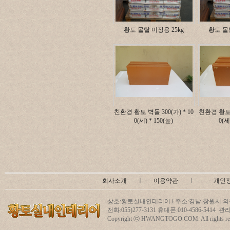
황토 몰탈 미장용 25kg
황토 몰탈
친환경 황토 벽돌 300(가) * 10
친환경 황토 벽
0(세) * 150(높)
0(세
회사소개
ㅣ
이용약관
ㅣ
개인
상호:황토실내인테리어 l 주소:경남 창원시 의창
전화:055)277-3131 휴대폰:010-4586-5414
Copyright ⓒ HWANGTOGO.COM. All rights res