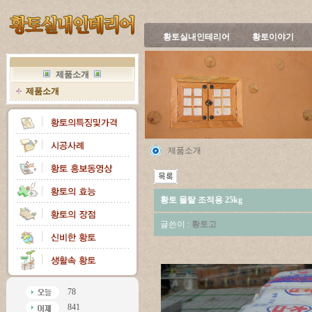
황토실내인테리어
황토이야기
제품소개
제품소개
제품소개
황토 몰탈 조적용 25kg
글쓴이 :
황토고
78
841