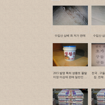
수입산 삼베 최 저가 판매
수입산 삼
2015 발명 특허 생황토 몰탈
전국 ..구들
미장 마감재 판매 일반인 …
집 .전체