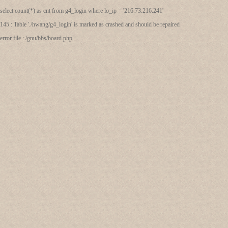
select count(*) as cnt from g4_login where lo_ip = '216.73.216.241'
145 : Table './hwang/g4_login' is marked as crashed and should be repaired
error file : /gnu/bbs/board.php