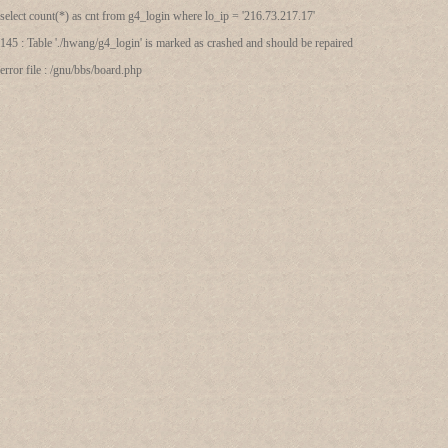
select count(*) as cnt from g4_login where lo_ip = '216.73.217.17'
145 : Table './hwang/g4_login' is marked as crashed and should be repaired
error file : /gnu/bbs/board.php