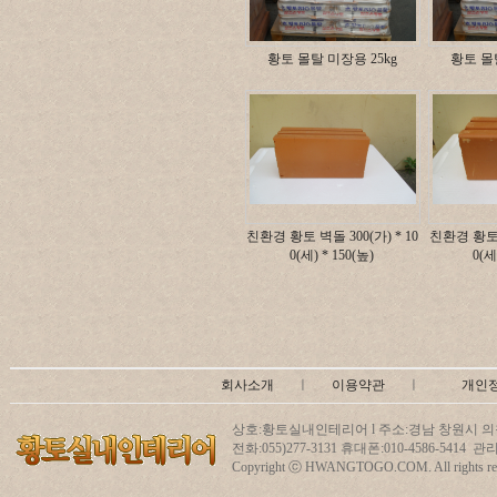
황토 몰탈 미장용 25kg
황토 몰탈
친환경 황토 벽돌 300(가) * 10
친환경 황토 벽
0(세) * 150(높)
0(세
회사소개
ㅣ
이용약관
ㅣ
개인
상호:황토실내인테리어 l 주소:경남 창원시 의창
전화:055)277-3131 휴대폰:010-4586-5414
Copyright ⓒ HWANGTOGO.COM. All rights res