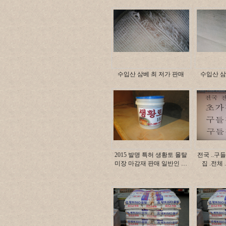
수입산 삼베 최 저가 판매
수입산 삼
2015 발명 특허 생황토 몰탈
전국 ..구들
미장 마감재 판매 일반인 …
집 .전체