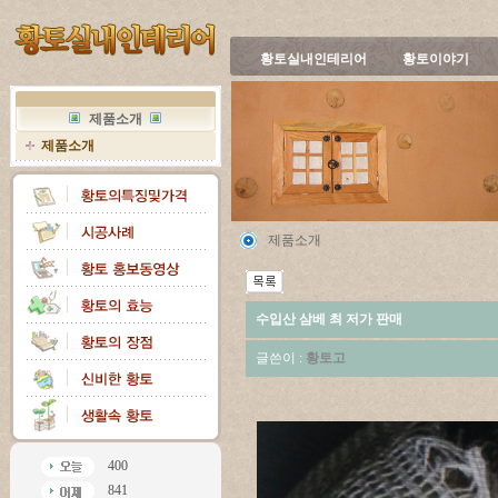
황토실내인테리어
황토이야기
제품소개
제품소개
제품소개
수입산 삼베 최 저가 판매
글쓴이 :
황토고
400
841