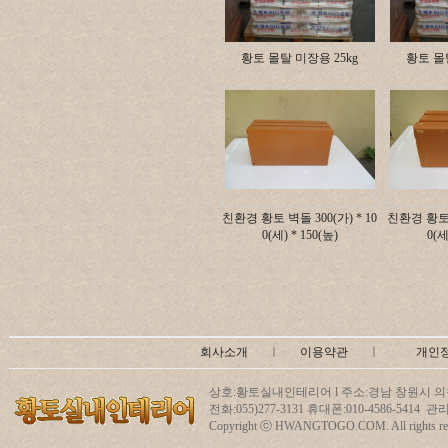
황토 몰탈 미장용 25kg
황토 몰탈
친환경 황토 벽돌 300(가) * 10
친환경 황토 벽
0(세) * 150(높)
0(세
회사소개
ㅣ
이용약관
ㅣ
개인
상호:황토실내인테리어 l 주소:경남 창원시 의창
전화:055)277-3131 휴대폰:010-4586-5414
Copyright ⓒ HWANGTOGO.COM. All rights res