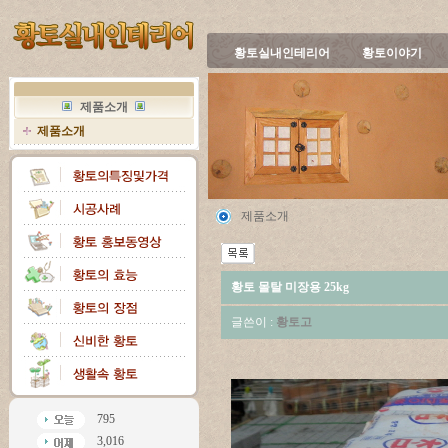
황토실내인테리어
황토이야기
제품소개
제품소개
제품소개
황토 몰탈 미장용 25kg
글쓴이 :
황토고
795
3,016