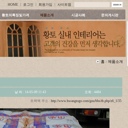
HOME
ㅣ
로그인
ㅣ
회원가입
ㅣ
사이트맵
황토의특징및가격
제품소개
시공사례
문의게시판
홈
제품소개
>
날 짜 : 14-05-09 11:43
조회 : 4484
트랙백 주소 :
http://www.hwangtogo.com/gnu/bbs/tb.php/z6_1/35