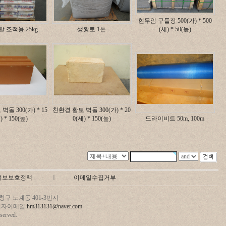
현무암 구들장 500(가) * 500
 조적용 25kg
생황토 1톤
(세) * 50(높)
돌 300(가) * 15
친환경 황토 벽돌 300(가) * 20
) * 150(높)
0(세) * 150(높)
드라이비트 50m, 100m
정보보호정책
ㅣ
이메일수집거부
구 도계동 401-3번지
 관리자이메일:
hm313131@naver.com
erved.