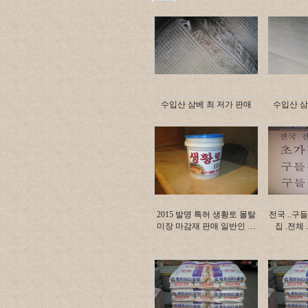
수입산 삼베 최 저가 판매
수입산 삼
2015 발명 특허 생황토 몰탈
전국 ..구들
미장 마감재 판매 일반인 …
집 .전체