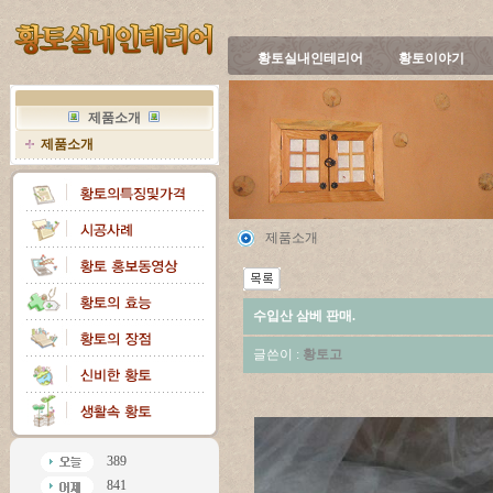
황토실내인테리어
황토이야기
제품소개
제품소개
제품소개
수입산 삼베 판매.
글쓴이 :
황토고
389
841