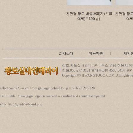
친환경 황토 벽돌 300(가) * 10
친환경 황토 벽
0(세) * 150(높)
0(세
회사소개
ㅣ
이용약관
ㅣ
개인
상호:황토실내인테리어 l 주소:경남 창원시 의창
전화:055)277-3131 휴대폰:010-4586-5414
Copyright ⓒ HWANGTOGO.COM. All rights res
select count(*) as cnt from g4_login where lo_ip = '216.73.216.228'
145 : Table './hwang/g4_login' is marked as crashed and should be repaired
error file : /gnu/bbs/board.php