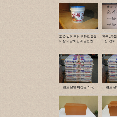
2015 발명 특허 생황토 몰탈
전국 ..구들
미장 마감재 판매 일반인 …
집 .전체
황토 몰탈 미장용 25kg
황토 몰탈