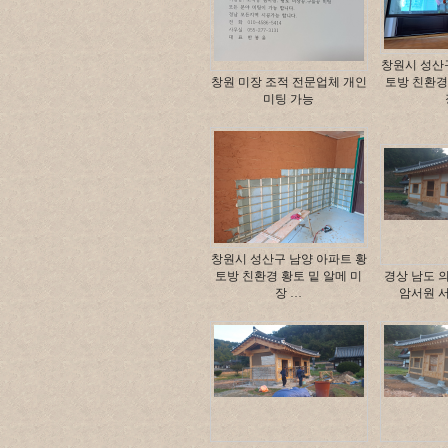
창원시 성산
창원 미장 조적 전문업체 개인
토방 친환경
미팅 가능
창원시 성산구 남양 아파트 황
토방 친환경 황토 밑 알메 미
경상 남도 
장 …
암서원 