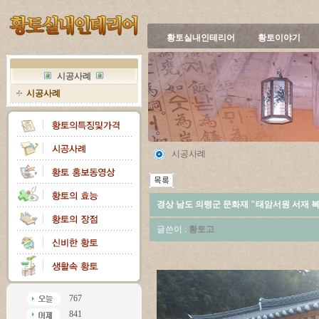
황토실내인테리어
황토이야기
시공사례
시공사례
시공사례
경상 남도 의령군 문화재 "태암서원 서재 
글쓴이 :
황토고
767
841