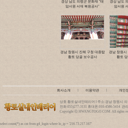
경상 남도 의령군 문화재 "태
경상 남도 
암서원 서재 복원공사"
암서원 
경남 창원시 진해 구청 대종탑
경남 창원시
황토 당골 보수공사
황토 
회사소개
ㅣ
이용약관
ㅣ
개인
상호:황토실내인테리어 l 주소:경남 창원시 의창
전화:055)277-3131 휴대폰:010-4586-5414
Copyright ⓒ HWANGTOGO.COM. All rights res
select count(*) as cnt from g4_login where lo_ip = '216.73.217.167'