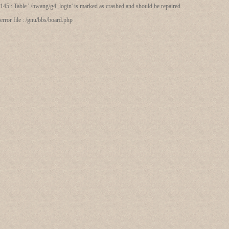
145 : Table './hwang/g4_login' is marked as crashed and should be repaired
error file : /gnu/bbs/board.php