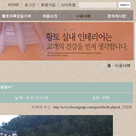
HOME
ㅣ
로그인
ㅣ
회원가입
ㅣ
사이트맵
황토의특징및가격
제품소개
시공사례
문의게시판
홈
시공사례
>
복원공사"
날 짜 : 21-11-23 21:18
조회 : 3790
트랙백 주소 :
http://www.hwangtogo.com/gnu/bbs/tb.php/z4_1/2225