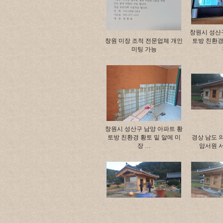
창원시 성산
창원 미장 조적 전문업체 개인
토방 친환경
미팅 가능
창원시 성산구 남양 아파트 황
토방 친환경 황토 밑 알메 미
경상 남도 
장 …
암서원 