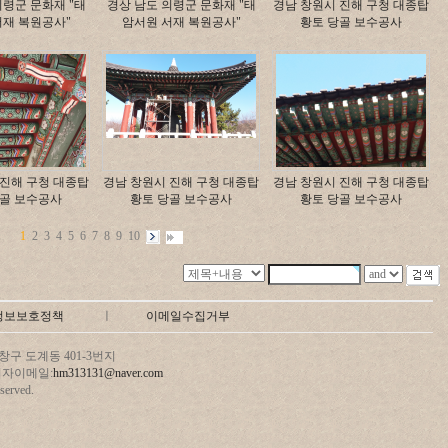
의령군 문화재 "태
경상 남도 의령군 문화재 "태
경남 창원시 진해 구청 대종탑
서재 복원공사"
암서원 서재 복원공사"
황토 당골 보수공사
 진해 구청 대종탑
경남 창원시 진해 구청 대종탑
경남 창원시 진해 구청 대종탑
당골 보수공사
황토 당골 보수공사
황토 당골 보수공사
1
2
3
4
5
6
7
8
9
10
정보보호정책
ㅣ
이메일수집거부
구 도계동 401-3번지
 관리자이메일:
hm313131@naver.com
erved.