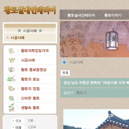
황토실내인테리어
황토이야기
시공사례
시공사례
시공사례
경상 남도 의령군 문화재 "태암서원 서재 
글쓴이 :
황토고
130
1,214