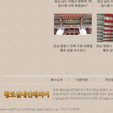
경상 남도 의령군 문화재 "태
경상 남도 
암서원 서재 복원공사"
암서원 
경남 창원시 진해 구청 대종탑
경남 창원시
황토 당골 보수공사
황토 
회사소개
ㅣ
이용약관
ㅣ
개인
상호:황토실내인테리어 l 주소:경남 창원시 의창
전화:055)277-3131 휴대폰:010-4586-5414
Copyright ⓒ HWANGTOGO.COM. All rights res
select count(*) as cnt from g4_login where lo_ip = '216.73.216.64'