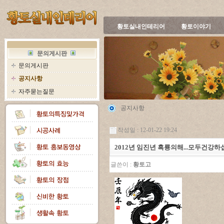
황토실내인테리어
황토이야기
문의게시판
문의게시판
공지사항
자주묻는질문
공지사항
작성일 : 12-01-22 19:24
2012년 임진년 흑룡의해...모두건강
글쓴이 :
황토고