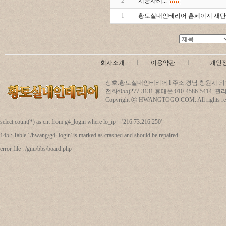
2
시공사례...
1
황토실내인테리어 홈페이지 새단장
회사소개
ㅣ
이용약관
ㅣ
개인
상호:황토실내인테리어 l 주소:경남 창원시 의창
전화:055)277-3131 휴대폰:010-4586-5414
Copyright ⓒ HWANGTOGO.COM. All rights res
select count(*) as cnt from g4_login where lo_ip = '216.73.216.250'
145 : Table './hwang/g4_login' is marked as crashed and should be repaired
error file : /gnu/bbs/board.php