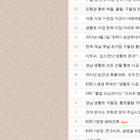
16
친환경 황토 벽돌, 몰탈, 구들장 판매
15
각종 식당 가정집 아궁이 내화벽
14
생황토 미장 한옥 미장 아파트 벽
13
2013년 4월 2일 "KBS1 생생투데
12
한옥 재실 옛날 초가집 구들장 
11
아토피...입소문난 생황토 효과!!
10
경남 생황토 모든 건물 황토 시공
2012년 임진년 흑룡의해...모
9
8
KBS 1 생생 투데이 “생황토 시공
7
SBS "출발 모닝와이드" 아파트 
6
경남 생황토 구들장, 황토몰탈 
5
견적 문의는 전화로 문의 주십시요
4
KBS 1방영 생태건축
3
KBS 1방영..콘크리트, 생명을 위협