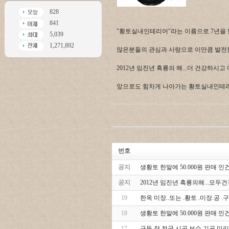
828
841
"황토실내인테리어"라는 이름으로 7년을 
5,039
1,271,892
많은분들의 관심과 사랑으로 이만큼 발전할 
2012년 임진년 흑룡의 해...더 건강하
앞으로도 힘차게 나아가는 황토실내인테리어
번호
공지
생황토 한말에 50.000원 판매 인건
공지
2012년 임진년 흑룡의해...모
19
한옥 미장..또는 .황토 .미장.공 
18
생황토 한말에 50.000원 판매 인건
17
구들 장 전국 시공 보수 기공 미리