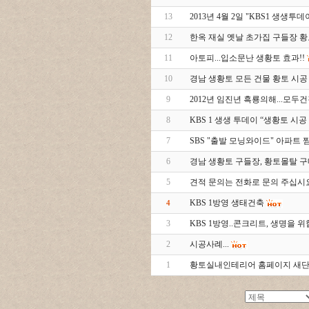
13
2013년 4월 2일 "KBS1 생생투데
12
한옥 재실 옛날 초가집 구들장 
11
아토피...입소문난 생황토 효과!!
10
경남 생황토 모든 건물 황토 시공
9
2012년 임진년 흑룡의해...모
8
KBS 1 생생 투데이 “생황토 시공
7
SBS "출발 모닝와이드" 아파트 
6
경남 생황토 구들장, 황토몰탈 
5
견적 문의는 전화로 문의 주십시요
KBS 1방영 생태건축
4
3
KBS 1방영..콘크리트, 생명을 위협
2
시공사례...
1
황토실내인테리어 홈페이지 새단장