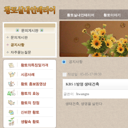
황토실내인테리어
황토이야기
문의게시판
문의게시판
공지사항
자주묻는질문
공지사항
작성일 : 05-05-17 09:59
KBS 1방영 생태건축
글쓴이 :
hwangto
생태건축, 생명을 살린다