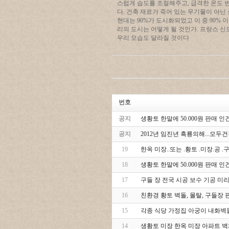
스럽게 습도를 조절해주고, 급격한 온도 
다. 건축 재료가 죽어 있는 무기물이 아닌
현대는 90%가 도시화되었고 이 중 90% 
리의 도시는 어떻게 될 것인가. 프랑스 
우리 모습도 달라질 것이다
번호
공지
생황토 한말에 50.000원 판매 인건
공지
2012년 임진년 흑룡의해...모
19
한옥 미장..또는 .황토 .미장.공 
18
생황토 한말에 50.000원 판매 인건
17
구들 장 전국 시공 보수 기공 미리
16
친환경 황토 벽돌, 몰탈, 구들장 판매
15
각종 식당 가정집 아궁이 내화벽
14
생황토 미장 한옥 미장 아파트 벽