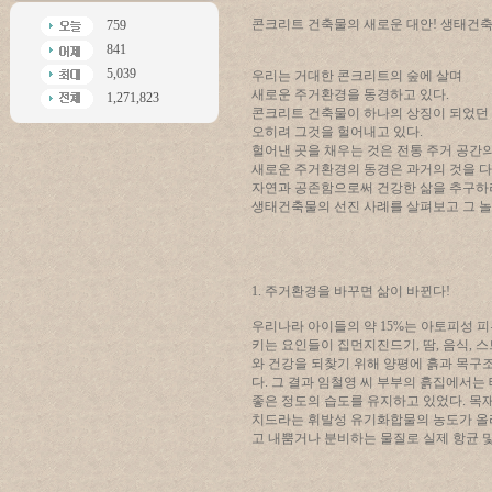
콘크리트 건축물의 새로운 대안! 생태건축!
759
841
5,039
우리는 거대한 콘크리트의 숲에 살며
새로운 주거환경을 동경하고 있다.
1,271,823
콘크리트 건축물이 하나의 상징이 되었던
오히려 그것을 헐어내고 있다.
헐어낸 곳을 채우는 것은 전통 주거 공간의
새로운 주거환경의 동경은 과거의 것을 다
자연과 공존함으로써 건강한 삶을 추구하
생태건축물의 선진 사례를 살펴보고 그 놀
1. 주거환경을 바꾸면 삶이 바뀐다!
우리나라 아이들의 약 15%는 아토피성 피부
키는 요인들이 집먼지진드기, 땀, 음식, 
와 건강을 되찾기 위해 양평에 흙과 목구조
다. 그 결과 임철영 씨 부부의 흙집에서는
좋은 정도의 습도를 유지하고 있었다. 목
치드라는 휘발성 유기화합물의 농도가 올라
고 내뿜거나 분비하는 물질로 실제 항균 및