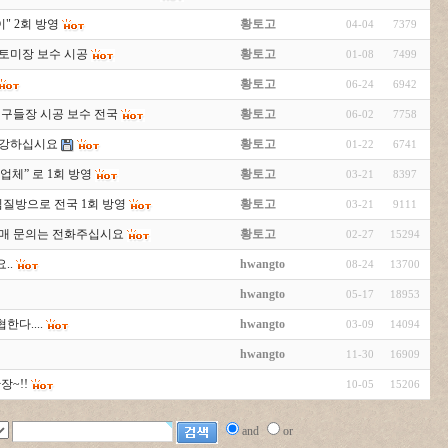
이" 2회 방영
황토고
04-04
7379
황토미장 보수 시공
황토고
01-08
7499
황토고
06-24
6942
 구들장 시공 보수 전국
황토고
06-02
7758
두건강하십시요
황토고
01-22
6741
 업체” 로 1회 방영
황토고
03-21
8397
찜질방으로 전국 1회 방영
황토고
03-21
9111
구매 문의는 전화주십시요
황토고
02-27
15294
..
hwangto
08-24
13700
hwangto
05-17
18953
한다....
hwangto
03-09
14094
hwangto
11-30
16909
~!!
10-05
15206
and
or