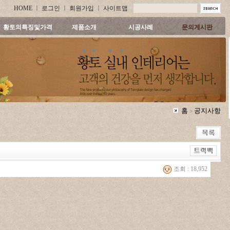
HOME
ㅣ
로그인
ㅣ
회원가입
ㅣ
사이트맵
황토의특징및가격
제품소개
시공사례
문의게시판
홈
공지사항
>
조회 : 18,952