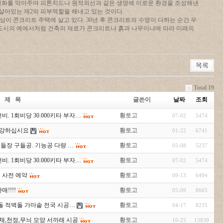
변화를 막아주며 피톤치드나 원적외선과 같은 생명에 이로운 환경을 조성해낸
 살아있는 제2의 피부역할을 해내고 있는 것이다.
이상이 콘크리트 주택에 살고 있다. 30년 후 콘크리트의 수명이 다하는 순간 우
신도시의 예에서처럼 건축의 재료가 콘크리트냐 흙과 나무이냐에 따라 미래의
Total 19
제 목
글쓴이
날짜
조회
비. 1회비당 30.000키타 부자…
황토고
07-02
5474
두건강하십시요
황토고
01-22
6741
.구들장 구들공. 기능공 다량 …
황토고
05-08
5237
비. 1회비당 30.000키타 부자…
황토고
07-02
5474
 사전 예약
황토고
09-13
6494
!!!!
황토고
05-09
8665
돌 적벽돌 가마솥 전국 시공…
황토고
04-17
8235
채,천정,무늬 모양 서까래 시공
황토고
10-25
13839