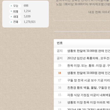
문의주시면 정확한 견적가 와 가격협의를
노임: 1회비당 30.000키타 부자제포함 (1평
698
1,214
대표 전화: 010.4586.5
5,039
1,270,921
번호
공지
생황토 한말에 50.000원 판매 인건
공지
2012년 임진년 흑룡의해...모
19
한옥 미장..또는 .황토 .미장.공 
생황토 한말에 50.000원 판매 인건
18
17
구들 장 전국 시공 보수 기공 미리
16
친환경 황토 벽돌, 몰탈, 구들장 판매
15
각종 식당 가정집 아궁이 내화벽
14
생황토 미장 한옥 미장 아파트 벽
13
2013년 4월 2일 "KBS1 생생투데