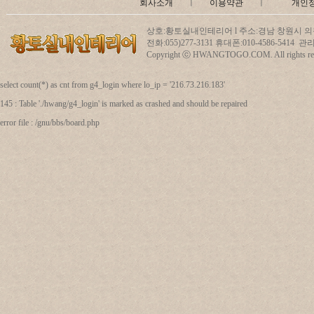
회사소개
ㅣ
이용약관
ㅣ
개인
상호:황토실내인테리어 l 주소:경남 창원시 의창
전화:055)277-3131 휴대폰:010-4586-5414
Copyright ⓒ HWANGTOGO.COM. All rights res
select count(*) as cnt from g4_login where lo_ip = '216.73.216.183'
145 : Table './hwang/g4_login' is marked as crashed and should be repaired
error file : /gnu/bbs/board.php