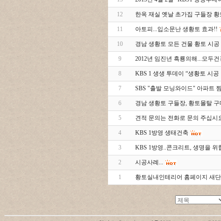
12
한옥 재실 옛날 초가집 구들장 
11
아토피...입소문난 생황토 효과!!
10
경남 생황토 모든 건물 황토 시공
9
2012년 임진년 흑룡의해...모
8
KBS 1 생생 투데이 “생황토 시공
7
SBS "출발 모닝와이드" 아파트 
6
경남 생황토 구들장, 황토몰탈 
5
견적 문의는 전화로 문의 주십시요
4
KBS 1방영 생태건축
3
KBS 1방영..콘크리트, 생명을 위협
2
시공사례...
1
황토실내인테리어 홈페이지 새단장