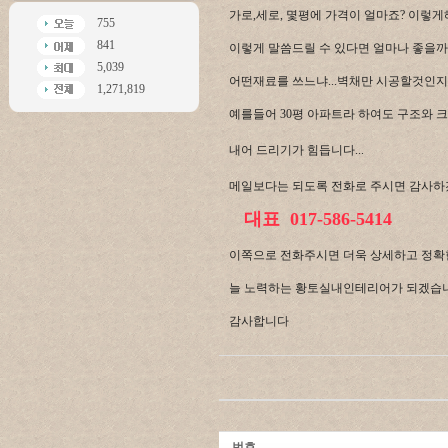
가로,세로, 몇평에 가격이 얼마죠? 이렇게해
755
841
이렇게 말씀드릴 수 있다면 얼마나 좋을까
5,039
어떤재료를 쓰느냐...벽채만 시공할것인지..
1,271,819
예를들어 30평 아파트라 하여도 구조와 
내어 드리기가 힘듭니다...
메일보다는
되도록 전화로 주시면 감사하겠
대표 017-586-5414
이쪽으로 전화주시면 더욱 상세하고 정확
늘 노력하는 황토실내인테리어가 되겠습
감사합니다
번호