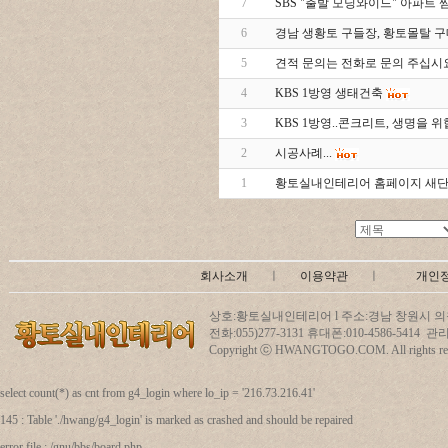
7
SBS "출발 모닝와이드" 아파트 
6
경남 생황토 구들장, 황토몰탈 
5
견적 문의는 전화로 문의 주십시요
4
KBS 1방영 생태건축
3
KBS 1방영..콘크리트, 생명을 위협
2
시공사례...
1
황토실내인테리어 홈페이지 새단장
회사소개
ㅣ
이용약관
ㅣ
개인
상호:황토실내인테리어 l 주소:경남 창원시 의창
전화:055)277-3131 휴대폰:010-4586-5414
Copyright ⓒ HWANGTOGO.COM. All rights res
select count(*) as cnt from g4_login where lo_ip = '216.73.216.41'
145 : Table './hwang/g4_login' is marked as crashed and should be repaired
error file : /gnu/bbs/board.php