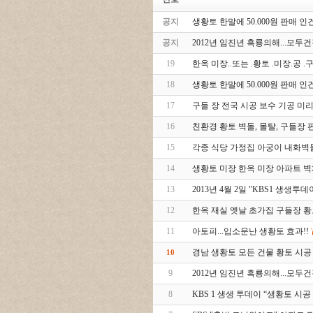
공지
생황토 한말에 50.000원 판매 인건
공지
2012년 임진년 흑룡의해...모
19
한옥 미장..또는 .황토 .미장.공 
18
생황토 한말에 50.000원 판매 인건
17
구들 장 전국 시공 보수 기공 미리
16
친환경 황토 벽돌, 몰탈, 구들장 판매
15
각종 식당 가정집 아궁이 내화벽
14
생황토 미장 한옥 미장 아파트 벽
13
2013년 4월 2일 "KBS1 생생투데
12
한옥 재실 옛날 초가집 구들장 
11
아토피...입소문난 생황토 효과!!
경남 생황토 모든 건물 황토 시공
10
9
2012년 임진년 흑룡의해...모
8
KBS 1 생생 투데이 “생황토 시공