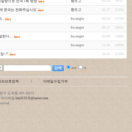
찜질방으로 전국 1회 방영
황토고
03-21
9111
구매 문의는 전화주십시요
황토고
02-27
15294
..
hwangto
08-24
13700
hwangto
05-17
18952
한다....
hwangto
03-09
14094
hwangto
11-30
16909
~!!
10-05
15206
and
or
정보보호정책
ㅣ
이메일수집거부
구 도계동 401-3번지
 관리자이메일:
hm313131@naver.com
erved.