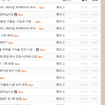
비. 1회비당 30.000키타 부자…
황토고
07-02
5474
두건강하십시요
황토고
01-22
6741
.구들장 구들공. 기능공 다량 …
황토고
05-08
5237
비. 1회비당 30.000키타 부자…
황토고
07-02
5474
 사전 예약
황토고
09-13
6494
!!!!
황토고
05-09
8665
돌 적벽돌 가마솥 전국 시공…
황토고
04-17
8235
채,천정,무늬 모양 서까래 시공
황토고
10-25
13839
이" 2회 방영
황토고
04-04
7379
황토미장 보수 시공
황토고
01-08
7499
황토고
06-24
6942
 구들장 시공 보수 전국
황토고
06-02
7758
두건강하십시요
황토고
01-22
6741
 업체” 로 1회 방영
황토고
03-21
8397