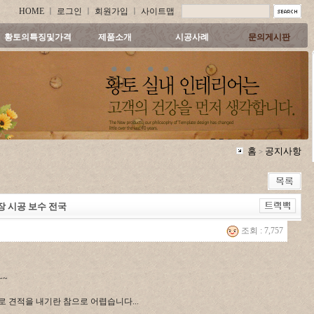
HOME
ㅣ
로그인
ㅣ
회원가입
ㅣ
사이트맵
황토의특징및가격
제품소개
시공사례
문의게시판
홈
공지사항
>
장 시공 보수 전국
조회 : 7,757
~~
 견적을 내기란 참으로 어렵습니다...