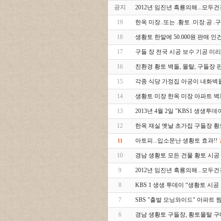
공지
2012년 임진년 흑룡의해...모
19
한옥 미장..또는 .황토 .미장.공 
18
생황토 한말에 50.000원 판매 인건
17
구들 장 전국 시공 보수 기공 미리
16
친환경 황토 벽돌, 몰탈, 구들장 판매
15
각종 식당 가정집 아궁이 내화벽
14
생황토 미장 한옥 미장 아파트 벽
13
2013년 4월 2일 "KBS1 생생투데
12
한옥 재실 옛날 초가집 구들장 
아토피...입소문난 생황토 효과!!
11
10
경남 생황토 모든 건물 황토 시공
9
2012년 임진년 흑룡의해...모
8
KBS 1 생생 투데이 “생황토 시공
7
SBS "출발 모닝와이드" 아파트 
6
경남 생황토 구들장, 황토몰탈 