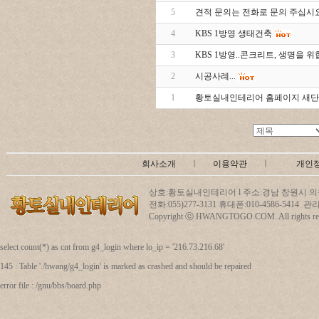
5
견적 문의는 전화로 문의 주십시요
4
KBS 1방영 생태건축
3
KBS 1방영..콘크리트, 생명을 위협
2
시공사례...
1
황토실내인테리어 홈페이지 새단장
회사소개
ㅣ
이용약관
ㅣ
개인
상호:황토실내인테리어 l 주소:경남 창원시 의창
전화:055)277-3131 휴대폰:010-4586-5414
Copyright ⓒ HWANGTOGO.COM. All rights res
select count(*) as cnt from g4_login where lo_ip = '216.73.216.68'
145 : Table './hwang/g4_login' is marked as crashed and should be repaired
error file : /gnu/bbs/board.php