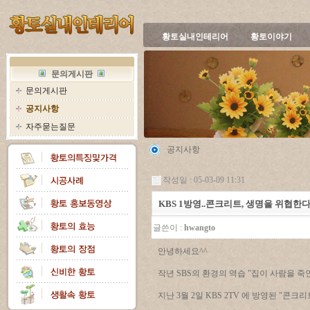
황토실내인테리어
황토이야기
문의게시판
문의게시판
공지사항
자주묻는질문
공지사항
작성일 : 05-03-09 11:31
KBS 1방영..콘크리트, 생명을 위협한다..
글쓴이 :
hwangto
안녕하세요^^
작년 SBS의 환경의 역습 "집이 사람을 죽
지난 3월 2일 KBS 2TV 에 방영된 "콘크리