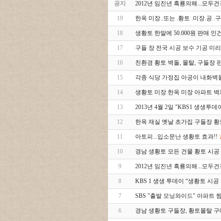
공지
2012년 임진년 흑룡의해...모
19
한옥 미장..또는 .황토 .미장.공 
18
생황토 한말에 50.000원 판매 인건
17
구들 장 전국 시공 보수 기공 미리
16
친환경 황토 벽돌, 몰탈, 구들장 판매
15
각종 식당 가정집 아궁이 내화벽
14
생황토 미장 한옥 미장 아파트 벽
13
2013년 4월 2일 "KBS1 생생투데
12
한옥 재실 옛날 초가집 구들장 
11
아토피...입소문난 생황토 효과!!
10
경남 생황토 모든 건물 황토 시공
9
2012년 임진년 흑룡의해...모
8
KBS 1 생생 투데이 “생황토 시공
7
SBS "출발 모닝와이드" 아파트 
6
경남 생황토 구들장, 황토몰탈 