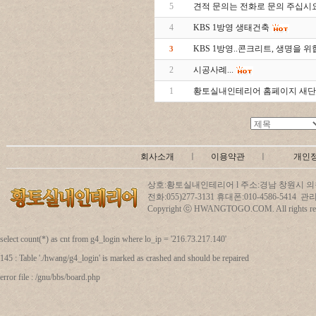
5
견적 문의는 전화로 문의 주십시요
4
KBS 1방영 생태건축
KBS 1방영..콘크리트, 생명을 위협
3
2
시공사례...
1
황토실내인테리어 홈페이지 새단장
회사소개
ㅣ
이용약관
ㅣ
개인
상호:황토실내인테리어 l 주소:경남 창원시 의창
전화:055)277-3131 휴대폰:010-4586-5414
Copyright ⓒ HWANGTOGO.COM. All rights res
select count(*) as cnt from g4_login where lo_ip = '216.73.217.140'
145 : Table './hwang/g4_login' is marked as crashed and should be repaired
error file : /gnu/bbs/board.php